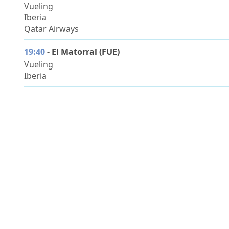
Vueling
Iberia
Qatar Airways
19:40
- El Matorral (FUE)
Vueling
Iberia
19:45
-
Valencia (VLC)
Vueling
Iberia
20:15
-
Palma De Mallorca (PMI)
Ryanair
20:15
- Marrakech (RAK)
Ryanair
20:25
-
Barcelona (BCN)