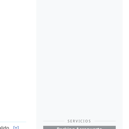
SERVICIOS
alido
[+]