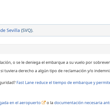
FR2407
Planif
FR2426
de Sevilla
(SVQ).
Retras
Planifi
HV9078
elación, o se le deniega el embarque a su vuelo por sobreven
si tuviera derecho a algún tipo de reclamación y/o indemni
eguridad?
Fast Lane reduce el tiempo de embarque y permite
legada en el aeropuerto
o la
documentación necesaria ante