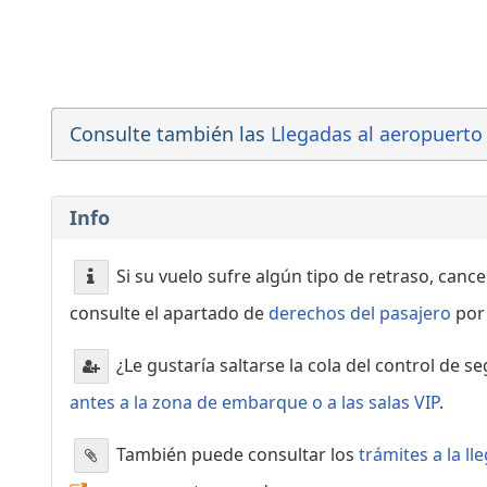
Ryanair
20:40
- Trieste (TRS)
Ryanair
Consulte también las
Llegadas al aeropuerto 
20:45
- Brussels (BRU)
Transavia.com
Info
Si su vuelo sufre algún tipo de retraso, canc
consulte el apartado de
derechos del pasajero
por 
¿Le gustaría saltarse la cola del control de s
antes a la zona de embarque o a las salas VIP
.
También puede consultar los
trámites a la l