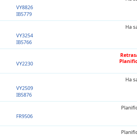
VY8826
IB5779
Ha s
VY3254
IB5766
Retras
Planifi
VY2230
Ha s
VY2509
IB5876
Planif
FR9506
Planif