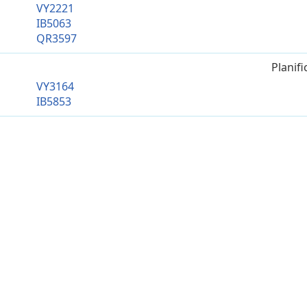
VY2221
IB5063
QR3597
Planif
VY3164
IB5853
Planif
VY3964
IB5855
Planif
FR1305
Planif
FR4008
Planif