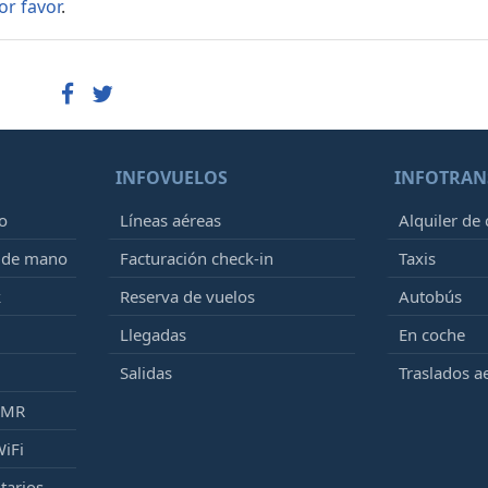
or favor
.
INFOVUELOS
INFOTRAN
o
Líneas aéreas
Alquiler de
e de mano
Facturación check-in
Taxis
k
Reserva de vuelos
Autobús
Llegadas
En coche
Salidas
Traslados a
PMR
WiFi
tarios