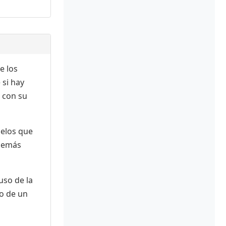
e los
 si hay
 con su
uelos que
 demás
uso de la
 o de un