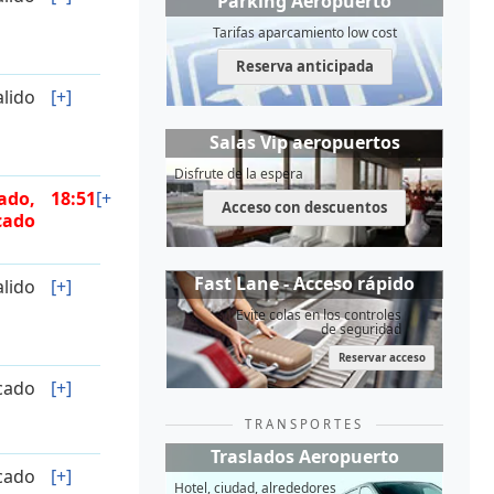
Parking Aeropuerto
Tarifas aparcamiento low cost
Reserva anticipada
alido
[+]
Salas Vip aeropuertos
Disfrute de la espera
ado,
18:51
[+]
Acceso con descuentos
cado
Fast Lane - Acceso rápido
alido
[+]
Evite colas en los controles
de seguridad
Reservar acceso
icado
[+]
TRANSPORTES
Traslados Aeropuerto
icado
[+]
Hotel, ciudad, alrededores