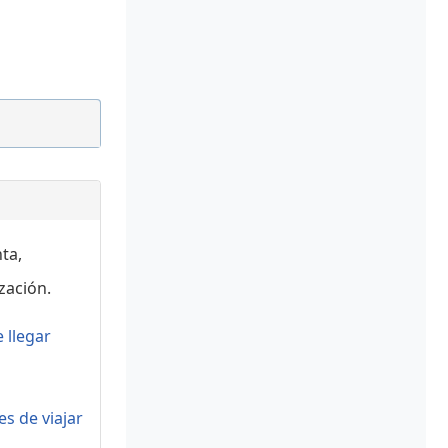
icado
[+]
ado,
20:59
[+]
cado
ta,
zación.
 llegar
s de viajar