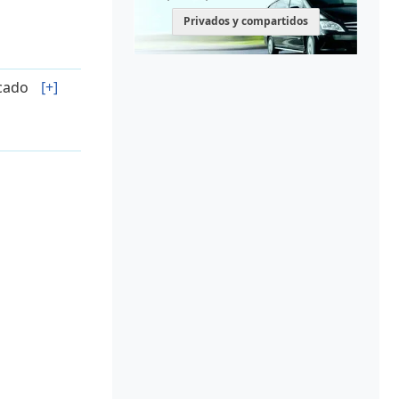
Privados y compartidos
icado
[+]
icado
[+]
icado
[+]
icado
[+]
icado
[+]