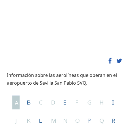
Información sobre las aerolíneas que operan en el
aeropuerto de Sevilla San Pablo SVQ.
B
C
D
E
F
G
H
I
A
J
K
L
M
N
O
P
Q
R